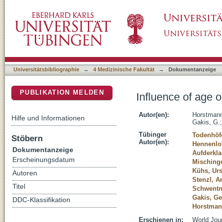
Influence of age on false positive rates of u
DSpace Repositorium (Manakin basiert)
Universitätsbibliographie
→
4 Medizinische Fakultät
→
Dokumentanzeige
PUBLIKATION MELDEN
Influence of age o
Autor(en):
Horstmann
Hilfe und Informationen
Gakis, G.
Tübinger
Todenhöf
Stöbern
Autor(en):
Hennenlot
Dokumentanzeige
Aufderkl
Erscheinungsdatum
Misching
Kühs, Urs
Autoren
Stenzl, A
Titel
Schwentne
Gakis, Ge
DDC-Klassifikation
Horstman
Erschienen in:
World Jour