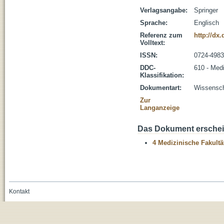
Verlagsangabe:
Springer
Sprache:
Englisch
Referenz zum
http://dx
Volltext:
ISSN:
0724-4983
DDC-
610 - Med
Klassifikation:
Dokumentart:
Wissenscha
Zur
Langanzeige
Das Dokument erschein
4 Medizinische Fakultä
Kontakt