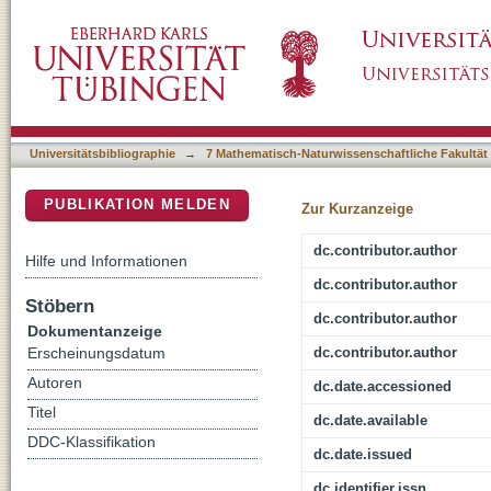
At the interface between organic radicals and
DSpace Repositorium (Manakin basiert)
paramagnetic character
Universitätsbibliographie
→
7 Mathematisch-Naturwissenschaftliche Fakultät
PUBLIKATION MELDEN
Zur Kurzanzeige
dc.contributor.author
Hilfe und Informationen
dc.contributor.author
Stöbern
dc.contributor.author
Dokumentanzeige
dc.contributor.author
Erscheinungsdatum
Autoren
dc.date.accessioned
Titel
dc.date.available
DDC-Klassifikation
dc.date.issued
dc.identifier.issn