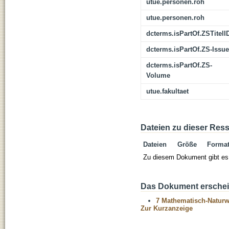
utue.personen.roh
utue.personen.roh
dcterms.isPartOf.ZSTitelI
dcterms.isPartOf.ZS-Issue
dcterms.isPartOf.ZS-
Volume
utue.fakultaet
Dateien zu dieser Res
Dateien
Größe
Forma
Zu diesem Dokument gibt es 
Das Dokument erschein
7 Mathematisch-Naturwi
Zur Kurzanzeige