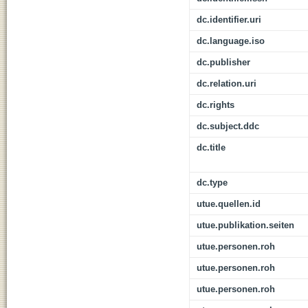
dc.identifier.uri
dc.language.iso
dc.publisher
dc.relation.uri
dc.rights
dc.subject.ddc
dc.title
dc.type
utue.quellen.id
utue.publikation.seiten
utue.personen.roh
utue.personen.roh
utue.personen.roh