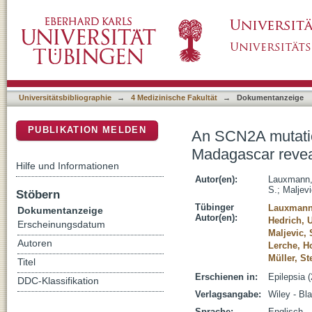
An SCN2A mutation in a family with infantil
DSpace Repositorium (Manakin basiert)
subthreshold Na+ current
Universitätsbibliographie
→
4 Medizinische Fakultät
→
Dokumentanzeige
PUBLIKATION MELDEN
An SCN2A mutation
Madagascar revea
Hilfe und Informationen
Autor(en):
Lauxmann,
S.
;
Maljev
Stöbern
Tübinger
Lauxmann
Dokumentanzeige
Autor(en):
Hedrich, U
Erscheinungsdatum
Maljevic,
Autoren
Lerche, H
Müller, S
Titel
Erschienen in:
Epilepsia 
DDC-Klassifikation
Verlagsangabe:
Wiley - Bl
Sprache:
Englisch