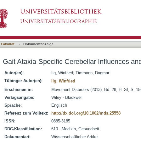
ellar Influences and Their Rehabilitation
asiert)
 Fakultät
→
Dokumentanzeige
Gait Ataxia-Specific Cerebellar Influences and
Autor(en):
Ilg, Winfried
;
Timmann, Dagmar
Tübinger Autor(en):
Ilg, Winfried
Erschienen in:
Movement Disorders (2013), Bd. 28, H. SI, S. 1
Verlagsangabe:
Wiley - Blackwell
Sprache:
Englisch
Referenz zum Volltext:
http://dx.doi.org/10.1002/mds.25558
ISSN:
0885-3185
DDC-Klassifikation:
610 - Medizin, Gesundheit
Dokumentart:
Wissenschaftlicher Artikel