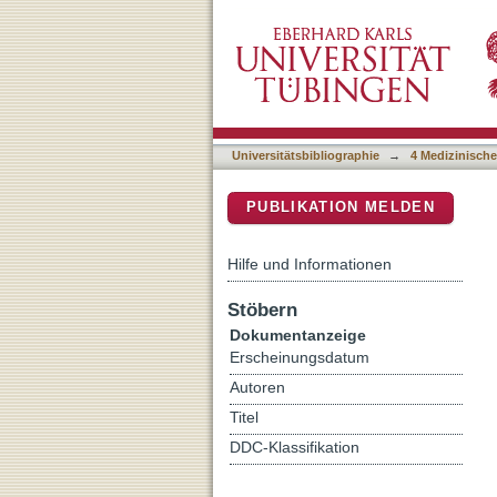
Gait Ataxia-Specific Cereb
DSpace Repositorium (Manakin b
Universitätsbibliographie
→
4 Medizinische
PUBLIKATION MELDEN
Hilfe und Informationen
Stöbern
Dokumentanzeige
Erscheinungsdatum
Autoren
Titel
DDC-Klassifikation