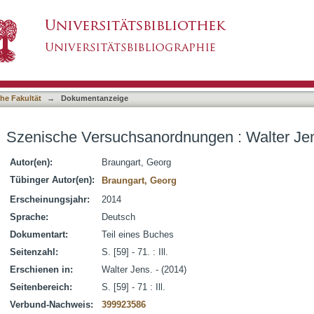
ungen : Walter Jens als Dramatiker
asiert)
he Fakultät
→
Dokumentanzeige
Szenische Versuchsanordnungen : Walter Jen
Autor(en):
Braungart, Georg
Tübinger Autor(en):
Braungart, Georg
Erscheinungsjahr:
2014
Sprache:
Deutsch
Dokumentart:
Teil eines Buches
Seitenzahl:
S. [59] - 71. : Ill.
Erschienen in:
Walter Jens. - (2014)
Seitenbereich:
S. [59] - 71 : Ill.
Verbund-Nachweis:
399923586