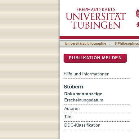
Szenische Versuchsanordn
DSpace Repositorium (Manakin b
Universitätsbibliographie
→
5 Philosophisc
PUBLIKATION MELDEN
Hilfe und Informationen
Stöbern
Dokumentanzeige
Erscheinungsdatum
Autoren
Titel
DDC-Klassifikation