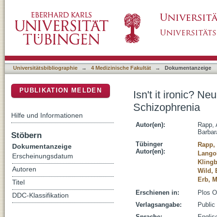
Isn't it ironic? Neural Correlates of Irony C
DSpace Repositorium (Manakin basiert)
Universitätsbibliographie
→
4 Medizinische Fakultät
→
Dokumentanzeige
PUBLIKATION MELDEN
Isn't it ironic? N
Schizophrenia
Hilfe und Informationen
Autor(en):
Rapp, 
Barbar
Stöbern
Tübinger
Rapp,
Dokumentanzeige
Autor(en):
Langoh
Erscheinungsdatum
Klingb
Autoren
Wild, 
Erb, M
Titel
Erschienen in:
Plos O
DDC-Klassifikation
Verlagsangabe:
Public
Sprache:
Englis