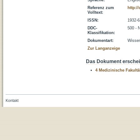
Referenz zum
http:/
Volltext:
ISSN:
1932-6
DDC-
500 - 
Klassifikation:
Dokumentart:
Wissen
Zur Langanzeige
Das Dokument erschein
4 Medizinische Fakultä
Kontakt