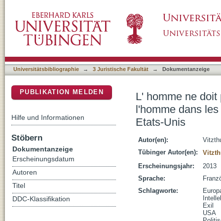
L' homme ne doit pas faire de l'homme un esc
DSpace Repositorium (Manakin basiert)
intellectuels européens émigrés aux Etats-U
Universitätsbibliographie
→
3 Juristische Fakultät
→
Dokumentanzeige
PUBLIKATION MELDEN
L' homme ne doit 
l'homme dans les 
Hilfe und Informationen
Etats-Unis
Stöbern
Autor(en):
Vitzt
Dokumentanzeige
Tübinger Autor(en):
Vitzt
Erscheinungsdatum
Erscheinungsjahr:
2013
Autoren
Sprache:
Franz
Titel
Schlagworte:
Europ
Intelle
DDC-Klassifikation
Exil
USA
Polit