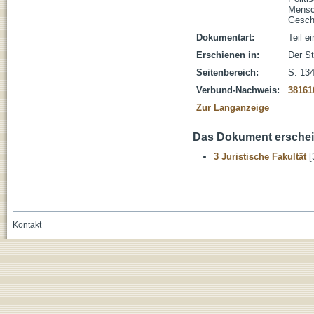
Mensc
Gesch
Dokumentart:
Teil e
Erschienen in:
Der St
Seitenbereich:
S. 13
Verbund-Nachweis:
38161
Zur Langanzeige
Das Dokument erschein
3 Juristische Fakultät
[
Kontakt