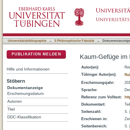
Kaum-Gefüge im Deutschen - Grammatik un
DSpace Repositorium (Manakin basiert)
Universitätsbibliographie
→
5 Philosophische Fakultät
→
Dokumentanzeig
PUBLIKATION MELDEN
Kaum-Gefüge im 
Autor(en):
Re
Hilfe und Informationen
Tübinger Autor(en):
Re
Stöbern
Erscheinungsjahr:
20
Dokumentanzeige
Sprache:
De
Erscheinungsdatum
Referenz zum Volltext:
ht
Autoren
Dokumentart:
Tei
Titel
Seitenzahl:
S. 
DDC-Klassifikation
Erschienen in:
Zei
Seitenbereich:
S. 