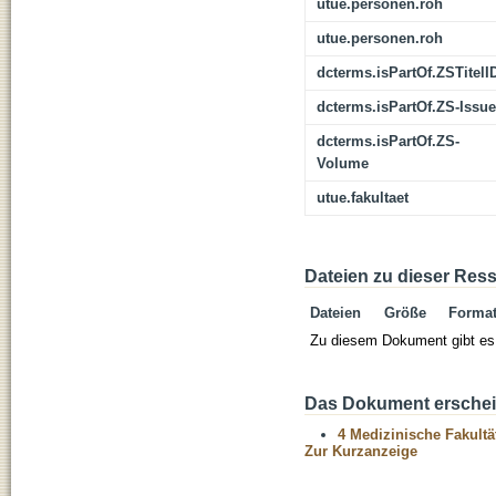
utue.personen.roh
utue.personen.roh
dcterms.isPartOf.ZSTitelI
dcterms.isPartOf.ZS-Issue
dcterms.isPartOf.ZS-
Volume
utue.fakultaet
Dateien zu dieser Res
Dateien
Größe
Forma
Zu diesem Dokument gibt es 
Das Dokument erschein
4 Medizinische Fakultä
Zur Kurzanzeige