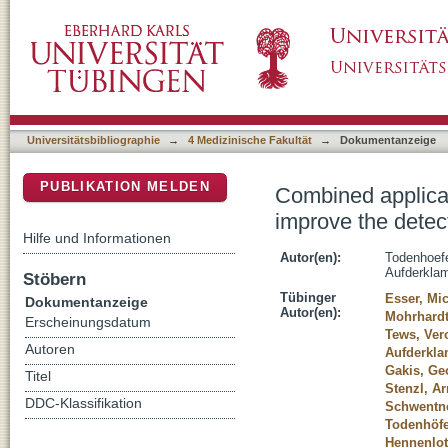
Combined application of cytology and molecul
DSpace Repositorium (Manakin basiert)
urothelial carcinoma
Universitätsbibliographie
→
4 Medizinische Fakultät
→
Dokumentanzeige
PUBLIKATION MELDEN
Combined applicat
improve the detect
Hilfe und Informationen
Autor(en):
Todenhoefe
Aufderkla
Stöbern
Tübinger
Esser, Mi
Dokumentanzeige
Autor(en):
Mohrhardt
Erscheinungsdatum
Tews, Ver
Autoren
Aufderkla
Gakis, Ge
Titel
Stenzl, Ar
DDC-Klassifikation
Schwentne
Todenhöfe
Hennenlot