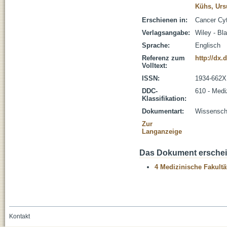
Kühs, Urs
Erschienen in:
Cancer Cyt
Verlagsangabe:
Wiley - Bl
Sprache:
Englisch
Referenz zum
http://dx.
Volltext:
ISSN:
1934-662X
DDC-
610 - Medi
Klassifikation:
Dokumentart:
Wissenscha
Zur
Langanzeige
Das Dokument erschein
4 Medizinische Fakultä
Kontakt