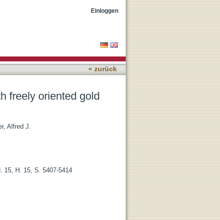
orods
Einloggen
« zurück
h freely oriented gold
r, Alfred J.
. 15, H. 15, S. 5407-5414