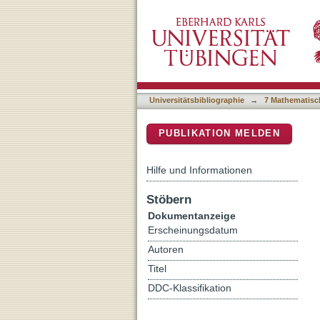
Sensing dielectric media 
DSpace Repositorium (Manakin b
Universitätsbibliographie
→
7 Mathematisc
PUBLIKATION MELDEN
Hilfe und Informationen
Stöbern
Dokumentanzeige
Erscheinungsdatum
Autoren
Titel
DDC-Klassifikation