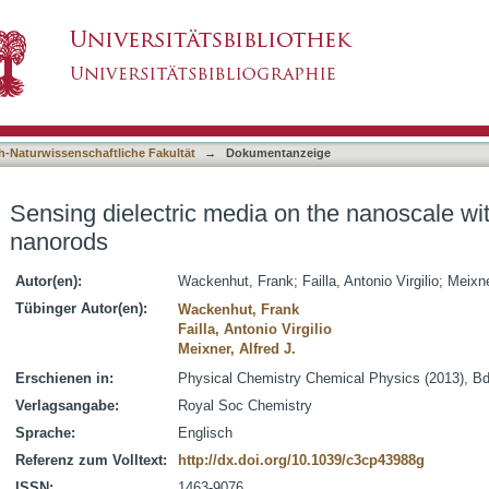
on the nanoscale with freely oriented gold nan
asiert)
h-Naturwissenschaftliche Fakultät
→
Dokumentanzeige
Sensing dielectric media on the nanoscale wit
nanorods
Autor(en):
Wackenhut, Frank
;
Failla, Antonio Virgilio
;
Meixne
Tübinger Autor(en):
Wackenhut, Frank
Failla, Antonio Virgilio
Meixner, Alfred J.
Erschienen in:
Physical Chemistry Chemical Physics (2013), Bd
Verlagsangabe:
Royal Soc Chemistry
Sprache:
Englisch
Referenz zum Volltext:
http://dx.doi.org/10.1039/c3cp43988g
ISSN:
1463-9076