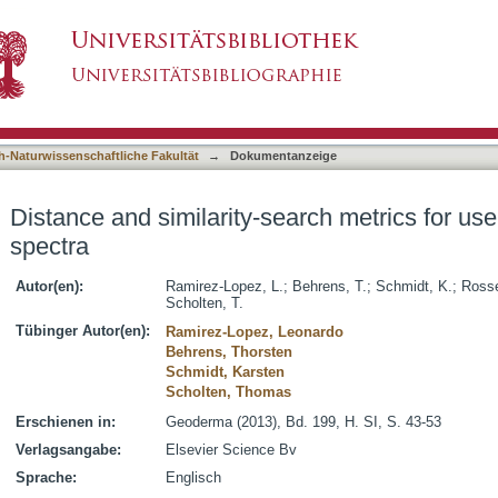
arch metrics for use with soil vis-NIR spectra
asiert)
h-Naturwissenschaftliche Fakultät
→
Dokumentanzeige
Distance and similarity-search metrics for use
spectra
Autor(en):
Ramirez-Lopez, L.
;
Behrens, T.
;
Schmidt, K.
;
Rosse
Scholten, T.
Tübinger Autor(en):
Ramirez-Lopez, Leonardo
Behrens, Thorsten
Schmidt, Karsten
Scholten, Thomas
Erschienen in:
Geoderma (2013), Bd. 199, H. SI, S. 43-53
Verlagsangabe:
Elsevier Science Bv
Sprache:
Englisch