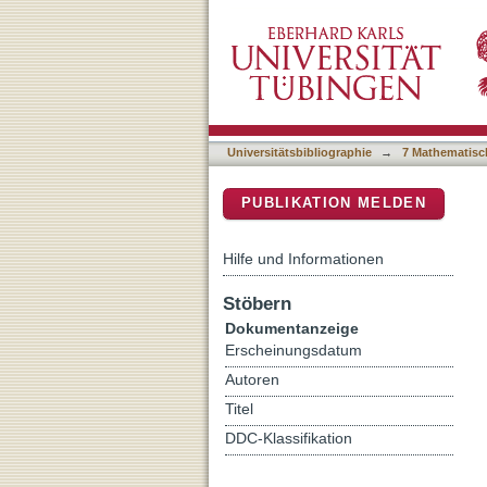
Distance and similarity-se
DSpace Repositorium (Manakin b
Universitätsbibliographie
→
7 Mathematisc
PUBLIKATION MELDEN
Hilfe und Informationen
Stöbern
Dokumentanzeige
Erscheinungsdatum
Autoren
Titel
DDC-Klassifikation