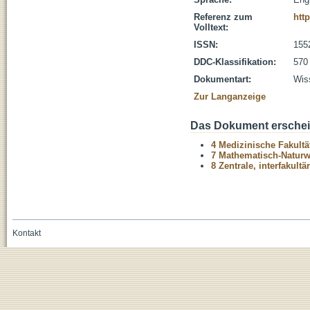
Referenz zum
htt
Volltext:
ISSN:
155
DDC-Klassifikation:
570 
Dokumentart:
Wiss
Zur Langanzeige
Das Dokument erschein
4 Medizinische Fakultä
7 Mathematisch-Naturwi
8 Zentrale, interfakult
Kontakt