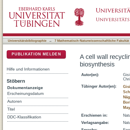
A cell wall recycling shortcut that bypasses
DSpace Repositorium (Manakin basiert)
Universitätsbibliographie
→
7 Mathematisch-Naturwissenschaftliche Fakultät
PUBLIKATION MELDEN
A cell wall recyc
biosynthesis
Hilfe und Informationen
Autor(en):
Gis
Chr
Stöbern
Tübinger Autor(en):
Gis
Dokumentanzeige
Sch
Erscheinungsdatum
Näg
Autoren
Bor
May
Titel
Erschienen in:
Natu
DDC-Klassifikation
Verlagsangabe:
Nat
Sprache:
Eng