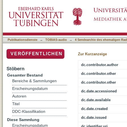
Uniforum Peter Bohley: Erlebte DDR-Geschic
Publikationsdienste
→
TOBIAS-audio
→
4 Sendearchiv des ehemaligen Radi
VERÖFFENTLICHEN
Zur Kurzanzeige
dc.contributor.author
Stöbern
dc.contributor.other
Gesamter Bestand
Bereiche & Sammlungen
dc.contributor.other
Erscheinungsdatum
dc.date.accessioned
Autoren
dc.date.available
Titel
dc.date.created
DDC-Klassifikation
dc.date.issued
Diese Sammlung
Erscheinungsdatum
dc.identifier.uri