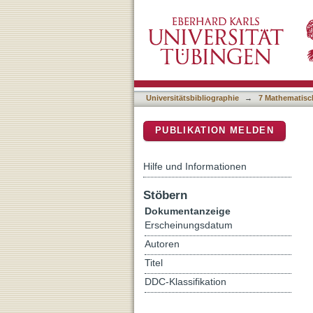
Investigation on the bios
DSpace Repositorium (Manakin b
Napsamycins/Mureidomyc
Universitätsbibliographie
→
7 Mathematisc
PUBLIKATION MELDEN
Hilfe und Informationen
Stöbern
Dokumentanzeige
Erscheinungsdatum
Autoren
Titel
DDC-Klassifikation