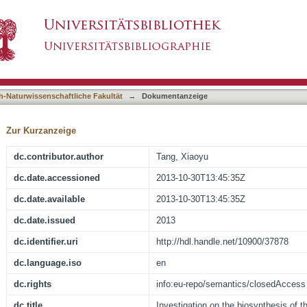
ynthesis of the MraY inhibitors Caprazamycins 
asiert)
ins
h-Naturwissenschaftliche Fakultät
→
Dokumentanzeige
Zur Kurzanzeige
dc.contributor.author
Tang, Xiaoyu
dc.date.accessioned
2013-10-30T13:45:35Z
dc.date.available
2013-10-30T13:45:35Z
dc.date.issued
2013
dc.identifier.uri
http://hdl.handle.net/10900/37878
dc.language.iso
en
dc.rights
info:eu-repo/semantics/closedAccess
dc.title
Investigation on the biosynthesis of t