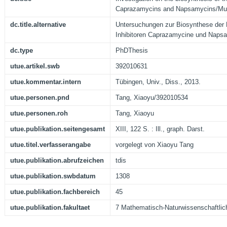
Caprazamycins and Napsamycins/Mu
dc.title.alternative
Untersuchungen zur Biosynthese der
Inhibitoren Caprazamycine und Naps
dc.type
PhDThesis
utue.artikel.swb
392010631
utue.kommentar.intern
Tübingen, Univ., Diss., 2013.
utue.personen.pnd
Tang, Xiaoyu/392010534
utue.personen.roh
Tang, Xiaoyu
utue.publikation.seitengesamt
XIII, 122 S. : Ill., graph. Darst.
utue.titel.verfasserangabe
vorgelegt von Xiaoyu Tang
utue.publikation.abrufzeichen
tdis
utue.publikation.swbdatum
1308
utue.publikation.fachbereich
45
utue.publikation.fakultaet
7 Mathematisch-Naturwissenschaftlic