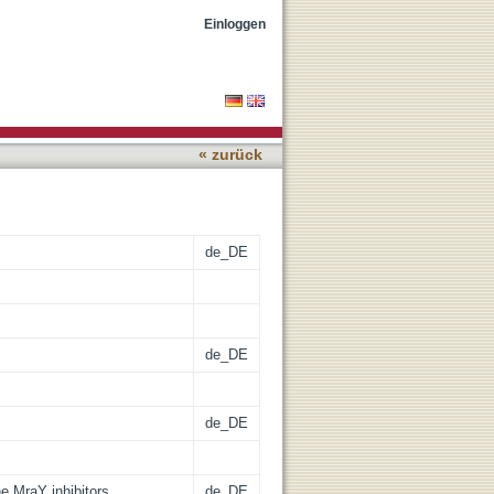
and
Einloggen
« zurück
de_DE
de_DE
de_DE
he MraY inhibitors
de_DE