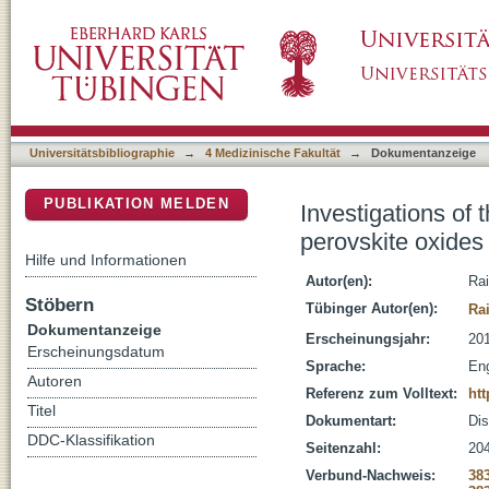
Investigations of the electronic, magnetic and
DSpace Repositorium (Manakin basiert)
oxide-oxide interface
Universitätsbibliographie
→
4 Medizinische Fakultät
→
Dokumentanzeige
PUBLIKATION MELDEN
Investigations of 
perovskite oxides
Hilfe und Informationen
Autor(en):
Rai
Stöbern
Tübinger Autor(en):
Ra
Dokumentanzeige
Erscheinungsjahr:
20
Erscheinungsdatum
Sprache:
Eng
Autoren
Referenz zum Volltext:
ht
Titel
Dokumentart:
Dis
DDC-Klassifikation
Seitenzahl:
204
Verbund-Nachweis:
38