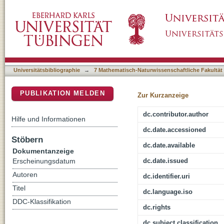
Erwartungsinduzierte Placeboeffekte im Dre
DSpace Repositorium (Manakin basiert)
von Geschlechtseffekten
Universitätsbibliographie
→
7 Mathematisch-Naturwissenschaftliche Fakultät
PUBLIKATION MELDEN
Zur Kurzanzeige
dc.contributor.author
Hilfe und Informationen
dc.date.accessioned
Stöbern
dc.date.available
Dokumentanzeige
dc.date.issued
Erscheinungsdatum
Autoren
dc.identifier.uri
Titel
dc.language.iso
DDC-Klassifikation
dc.rights
dc.subject.classification