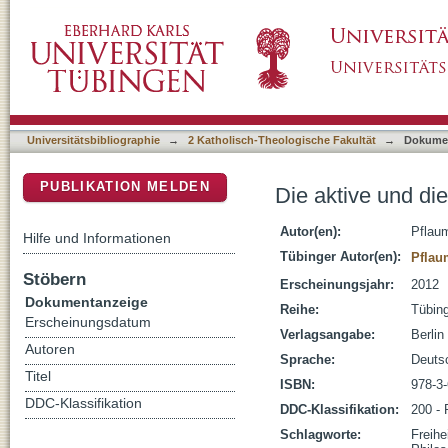
Die aktive und die kontemplative Seite der Fr
DSpace Repositorium (Manakin basiert)
Universitätsbibliographie
→
2 Katholisch-Theologische Fakultät
→
Dokume
PUBLIKATION MELDEN
Die aktive und die
Autor(en):
Pflau
Hilfe und Informationen
Tübinger Autor(en):
Pflau
Stöbern
Erscheinungsjahr:
2012
Dokumentanzeige
Reihe:
Tübing
Erscheinungsdatum
Verlagsangabe:
Berlin
Autoren
Sprache:
Deuts
Titel
ISBN:
978-3
DDC-Klassifikation
DDC-Klassifikation:
200 - 
Schlagworte:
Freihe