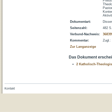
Philos
Theol
Pastor
Konte
Aktivit
Dokumentart:
Disser
Seitenzahl:
482 S
Verbund-Nachweis:
36839
Kommentar:
Zugl.:
Zur Langanzeige
Das Dokument erschein
2 Katholisch-Theologis
Kontakt