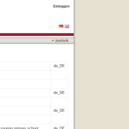
an it be predicted?
Einloggen
« zurück
de_DE
de_DE
de_DE
 snoring primary school
de_DE