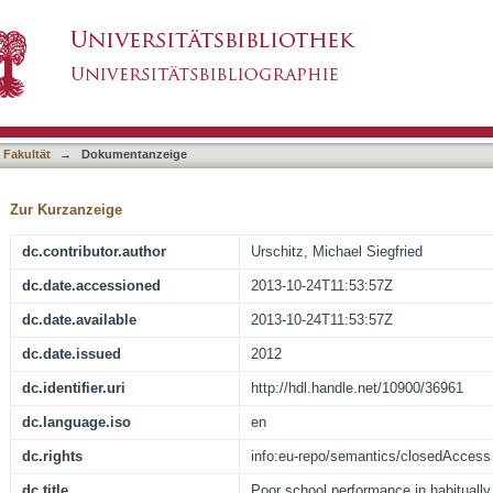
 habitually snoring primary school children : c
asiert)
 Fakultät
→
Dokumentanzeige
Zur Kurzanzeige
dc.contributor.author
Urschitz, Michael Siegfried
dc.date.accessioned
2013-10-24T11:53:57Z
dc.date.available
2013-10-24T11:53:57Z
dc.date.issued
2012
dc.identifier.uri
http://hdl.handle.net/10900/36961
dc.language.iso
en
dc.rights
info:eu-repo/semantics/closedAccess
dc.title
Poor school performance in habitually