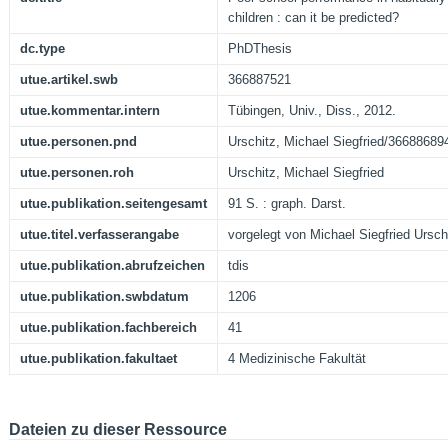
children : can it be predicted?
dc.type
PhDThesis
utue.artikel.swb
366887521
utue.kommentar.intern
Tübingen, Univ., Diss., 2012.
utue.personen.pnd
Urschitz, Michael Siegfried/36688689
utue.personen.roh
Urschitz, Michael Siegfried
utue.publikation.seitengesamt
91 S. : graph. Darst.
utue.titel.verfasserangabe
vorgelegt von Michael Siegfried Ursch
utue.publikation.abrufzeichen
tdis
utue.publikation.swbdatum
1206
utue.publikation.fachbereich
41
utue.publikation.fakultaet
4 Medizinische Fakultät
Dateien zu dieser Ressource