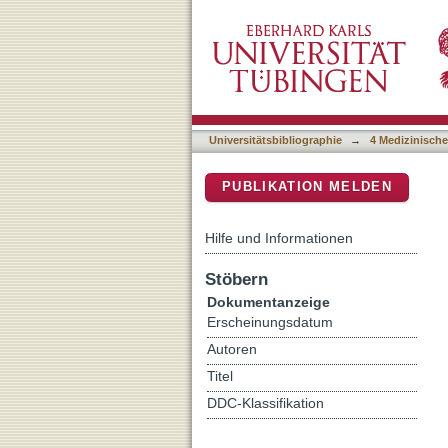
Poor school performance in
DSpace Repositorium (Manakin b
Universitätsbibliographie
→
4 Medizinische
PUBLIKATION MELDEN
Hilfe und Informationen
Stöbern
Dokumentanzeige
Erscheinungsdatum
Autoren
Titel
DDC-Klassifikation