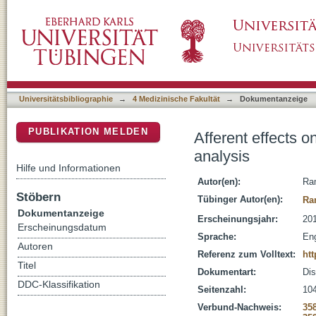
Afferent effects on brain computer interfaces
DSpace Repositorium (Manakin basiert)
Universitätsbibliographie
→
4 Medizinische Fakultät
→
Dokumentanzeige
PUBLIKATION MELDEN
Afferent effects o
analysis
Hilfe und Informationen
Autor(en):
Ra
Stöbern
Tübinger Autor(en):
Ra
Dokumentanzeige
Erscheinungsjahr:
20
Erscheinungsdatum
Sprache:
Eng
Autoren
Referenz zum Volltext:
ht
Titel
Dokumentart:
Dis
DDC-Klassifikation
Seitenzahl:
104
Verbund-Nachweis:
35