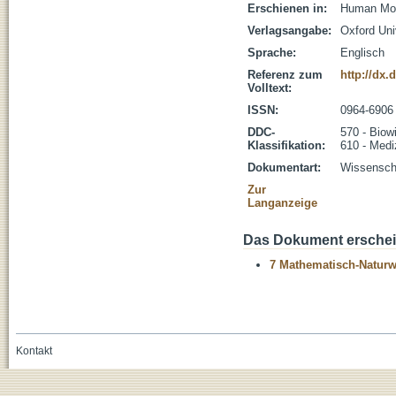
Erschienen in:
Human Mole
Verlagsangabe:
Oxford Uni
Sprache:
Englisch
Referenz zum
http://dx
Volltext:
ISSN:
0964-6906
DDC-
570 - Biow
Klassifikation:
610 - Medi
Dokumentart:
Wissenscha
Zur
Langanzeige
Das Dokument erschein
7 Mathematisch-Naturwi
Kontakt