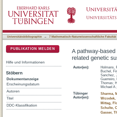
A pathway-based analysis provides additional
DSpace Repositorium (Manakin basiert)
to Parkinsons disease
Universitätsbibliographie
→
7 Mathematisch-Naturwissenschaftliche Fakultät
PUBLIKATION MELDEN
A pathway-based a
related genetic su
Hilfe und Informationen
Autor(en):
Holmans, 
Buchel, Fi
Stöbern
Sanchez, J
Dokumentanzeige
Guerreiro, 
Thomas
;
H
Erscheinungsdatum
Michael A.
Autoren
Tübinger
Sharma, 
Autor(en):
Titel
Wrzodek, 
Mittag, Fl
DDC-Klassifikation
Schulte, 
Gasser, 