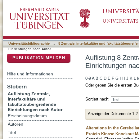
Auflistung 8 Zentrale, interfakultäre und faku
DSpace Repositorium (Manakin basiert)
Raghavan"
Universitätsbibliographie
→
8 Zentrale, interfakultäre und fakultätsübergreif
Einrichtungen nach Autor
Auflistung 8 Zentr
PUBLIKATION MELDEN
Einrichtungen nac
Hilfe und Informationen
0-9
A
B
C
D
E
F
G
H
I
J
K
L
Oder geben Sie die ersten Bu
Stöbern
Auflistung Zentrale,
interfakultäre und
Sortiert nach:
fakultätsübergreifende
Einrichtungen nach Autor
Anzeige der Dokumente 1-2
Erscheinungsdatum
Autoren
Alterations in the Cerebe
Titel
Protein Kinase Knockout 