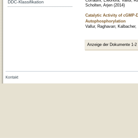
Corradini, Eleonora
;
Vallur, 
DDC-Klassifikation
Scholten, Arjen
(
2014
)
Catalytic Activity of cGMP-
Autophosphorylation
Vallur, Raghavan
;
Kalbacher,
Anzeige der Dokumente 1-2
Kontakt