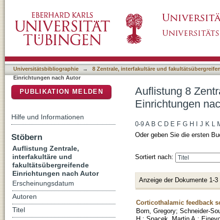
Auflistung 8 Zentrale, interfakultäre und fak
DSpace Repositorium (Manakin basiert)
"Vaiceliunaite, Agne"
Universitätsbibliographie
→
8 Zentrale, interfakultäre und fakultätsübergreif
Einrichtungen nach Autor
Auflistung 8 Zentr
PUBLIKATION MELDEN
Einrichtungen nac
Hilfe und Informationen
0-9
A
B
C
D
E
F
G
H
I
J
K
L
Oder geben Sie die ersten Bu
Stöbern
Auflistung Zentrale,
interfakultäre und
Sortiert nach:
fakultätsübergreifende
Einrichtungen nach Autor
Anzeige der Dokumente 1-3
Erscheinungsdatum
Autoren
Corticothalamic feedback sc
Titel
Born, Gregory
;
Schneider-Sou
H.
;
Spacek, Martin A.
;
Einevo