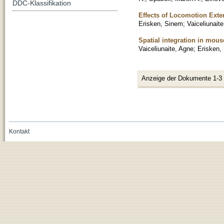
DDC-Klassifikation
Effects of Locomotion Ext
Erisken, Sinem
;
Vaiceliunait
Spatial integration in mous
Vaiceliunaite, Agne
;
Erisken,
Anzeige der Dokumente 1-3
Kontakt