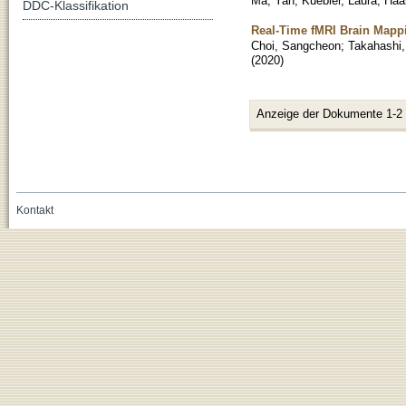
Ma, Yan
;
Kuebler, Laura
;
Haa
DDC-Klassifikation
Real-Time fMRI Brain Mapp
Choi, Sangcheon
;
Takahashi
(
2020
)
Anzeige der Dokumente 1-2
Kontakt