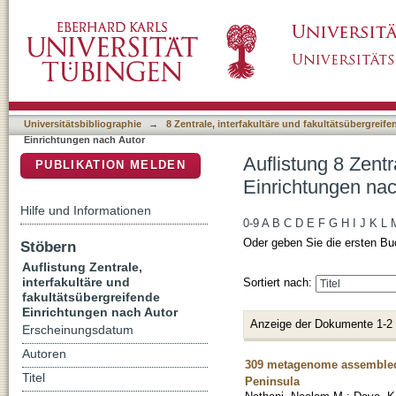
Auflistung 8 Zentrale, interfakultäre und fak
DSpace Repositorium (Manakin basiert)
Kaushambee J."
Universitätsbibliographie
→
8 Zentrale, interfakultäre und fakultätsübergreif
Einrichtungen nach Autor
Auflistung 8 Zentr
PUBLIKATION MELDEN
Einrichtungen na
Hilfe und Informationen
0-9
A
B
C
D
E
F
G
H
I
J
K
L
Oder geben Sie die ersten Bu
Stöbern
Auflistung Zentrale,
interfakultäre und
Sortiert nach:
fakultätsübergreifende
Einrichtungen nach Autor
Anzeige der Dokumente 1-2
Erscheinungsdatum
Autoren
309 metagenome assembled 
Titel
Peninsula