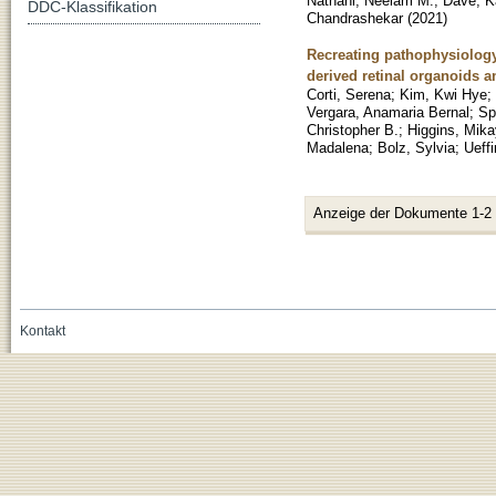
Nathani, Neelam M.
;
Dave, K
DDC-Klassifikation
Chandrashekar
(
2021
)
Recreating pathophysiology
derived retinal organoids a
Corti, Serena
;
Kim, Kwi Hye
;
Vergara, Anamaria Bernal
;
Sp
Christopher B.
;
Higgins, Mika
Madalena
;
Bolz, Sylvia
;
Ueff
Anzeige der Dokumente 1-2
Kontakt