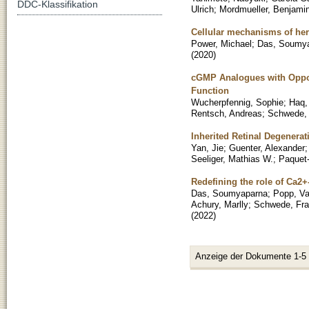
DDC-Klassifikation
Ulrich
;
Mordmueller, Benjami
Cellular mechanisms of he
Power, Michael
;
Das, Soumy
(
2020
)
cGMP Analogues with Oppos
Function
Wucherpfennig, Sophie
;
Haq,
Rentsch, Andreas
;
Schwede,
Inherited Retinal Degenera
Yan, Jie
;
Guenter, Alexander
Seeliger, Mathias W.
;
Paquet-
Redefining the role of Ca2
Das, Soumyaparna
;
Popp, Va
Achury, Marlly
;
Schwede, Fr
(
2022
)
Anzeige der Dokumente 1-5