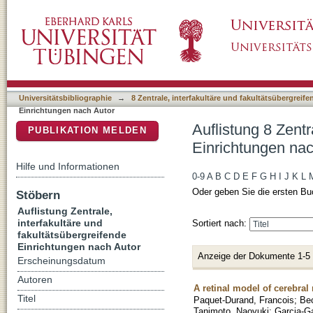
Auflistung 8 Zentrale, interfakultäre und fak
DSpace Repositorium (Manakin basiert)
Soumyaparna"
Universitätsbibliographie
→
8 Zentrale, interfakultäre und fakultätsübergreif
Einrichtungen nach Autor
Auflistung 8 Zentr
PUBLIKATION MELDEN
Einrichtungen na
Hilfe und Informationen
0-9
A
B
C
D
E
F
G
H
I
J
K
L
Oder geben Sie die ersten Bu
Stöbern
Auflistung Zentrale,
interfakultäre und
Sortiert nach:
fakultätsübergreifende
Einrichtungen nach Autor
Anzeige der Dokumente 1-5
Erscheinungsdatum
Autoren
A retinal model of cerebral
Titel
Paquet-Durand, Francois
;
Be
Tanimoto, Naoyuki
;
Garcia-Ga