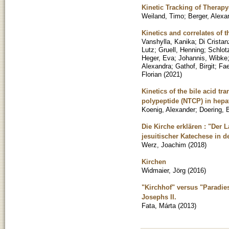
Kinetic Tracking of Therap
Weiland, Timo
;
Berger, Alexa
Kinetics and correlates of
Vanshylla, Kanika
;
Di Cristan
Lutz
;
Gruell, Henning
;
Schlot
Heger, Eva
;
Johannis, Wibke
Alexandra
;
Gathof, Birgit
;
Fae
Florian
(
2021
)
Kinetics of the bile acid tr
polypeptide (NTCP) in hepa
Koenig, Alexander
;
Doering, 
Die Kirche erklären : "Der 
jesuitischer Katechese in d
Werz, Joachim
(
2018
)
Kirchen
Widmaier, Jörg
(
2016
)
"Kirchhof" versus "Paradie
Josephs II.
Fata, Márta
(
2013
)