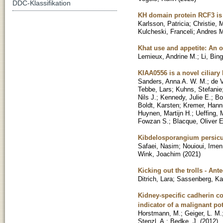
DDC-Klassifikation
KH domain protein RCF3 is 
Karlsson, Patricia
;
Christie, 
Kulcheski, Franceli
;
Andres M
Khat use and appetite: An
Lemieux, Andrine M.
;
Li, Bin
KIAA0556 is a novel ciliar
Sanders, Anna A. W. M.
;
de V
Tebbe, Lars
;
Kuhns, Stefanie
Nils J.
;
Kennedy, Julie E.
;
Bo
Boldt, Karsten
;
Kremer, Hann
Huynen, Martijn H.
;
Ueffing, 
Fowzan S.
;
Blacque, Oliver E
Kibdelosporangium persicum
Safaei, Nasim
;
Nouioui, Imen
Wink, Joachim
(
2021
)
Kicking out the trolls - An
Ditrich, Lara
;
Sassenberg, Ka
Kidney-specific cadherin co
indicator of a malignant po
Horstmann, M.
;
Geiger, L. M.
Stenzl, A.
;
Bedke, J.
(
2012
)