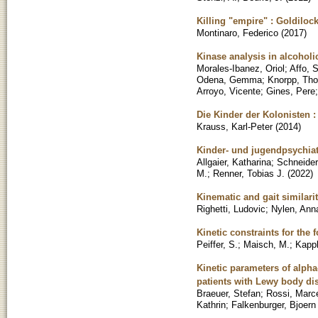
Killing "empire" : Goldilo
Montinaro, Federico
(
2017
)
Kinase analysis in alcoholic
Morales-Ibanez, Oriol
;
Affo, S
Odena, Gemma
;
Knorpp, Th
Arroyo, Vicente
;
Gines, Pere
Die Kinder der Kolonisten
Krauss, Karl-Peter
(
2014
)
Kinder- und jugendpsychia
Allgaier, Katharina
;
Schneider
M.
;
Renner, Tobias J.
(
2022
)
Kinematic and gait simila
Righetti, Ludovic
;
Nylen, Ann
Kinetic constraints for the 
Peiffer, S.
;
Maisch, M.
;
Kappl
Kinetic parameters of alpha
patients with Lewy body di
Braeuer, Stefan
;
Rossi, Marce
Kathrin
;
Falkenburger, Bjoern