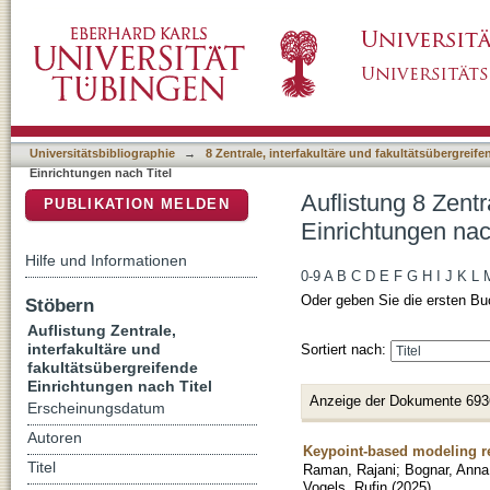
Auflistung 8 Zentrale, interfakultäre und faku
DSpace Repositorium (Manakin basiert)
Universitätsbibliographie
→
8 Zentrale, interfakultäre und fakultätsübergreif
Einrichtungen nach Titel
Auflistung 8 Zentr
PUBLIKATION MELDEN
Einrichtungen nac
Hilfe und Informationen
0-9
A
B
C
D
E
F
G
H
I
J
K
L
Oder geben Sie die ersten Bu
Stöbern
Auflistung Zentrale,
interfakultäre und
Sortiert nach:
fakultätsübergreifende
Einrichtungen nach Titel
Anzeige der Dokumente 693
Erscheinungsdatum
Autoren
Keypoint-based modeling re
Titel
Raman, Rajani
;
Bognar, Anna
Vogels, Rufin
(
2025
)