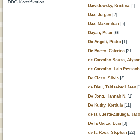
DDC-Klassifikation
Dawidowsky, Kristina
[1]
Dax, Jürgen
[2]
Dax, Maximilian
[5]
Dayan, Peter
[66]
De Angeli, Pietro
[1]
De Bacco, Caterina
[21]
de Carvalho Souza, Alyso
de Carvalho, Lais Pessanh
De Cicco, Silvia
[3]
de Dieu, Tshisekedi Jean
[
De Jong, Hannah N.
[1]
De Kuthy, Kordula
[11]
de la Cuesta-Zuluaga, Jac
De la Garza, Luis
[3]
de la Rosa, Stephan
[22]