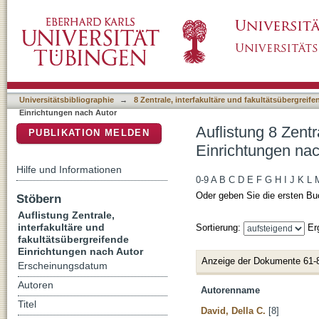
Auflistung 8 Zentrale, interfakultäre und fak
DSpace Repositorium (Manakin basiert)
Universitätsbibliographie
→
8 Zentrale, interfakultäre und fakultätsübergreif
Einrichtungen nach Autor
Auflistung 8 Zentr
PUBLIKATION MELDEN
Einrichtungen nac
Hilfe und Informationen
0-9
A
B
C
D
E
F
G
H
I
J
K
L
Oder geben Sie die ersten Bu
Stöbern
Auflistung Zentrale,
interfakultäre und
Sortierung:
Er
fakultätsübergreifende
Einrichtungen nach Autor
Anzeige der Dokumente 61-
Erscheinungsdatum
Autoren
Autorenname
Titel
David, Della C.
[8]