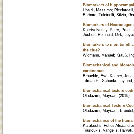
Biomarkers of hippocampal 
Ubaldi, Massimo
;
Ricciardell
Barbara
;
Falcinelli, Silvia
;
Ren
Biomarkers of Neurodegene
Koertvelyessy, Peter
;
Pruess
Jochen
;
Reinhold, Dirk
;
Leypo
Biomarkers to monitor effic
the clue?
Widmann, Manuel
;
Krauß, In
Biomechanical and biomolec
carcinomas
Brauchle, Eva
;
Kasper, Jana
Tilman E.
;
Schenke-Layland, 
Biomechanical texture codin
Oladazimi, Maysam
(
2019
)
Biomechanical Texture Cod
Oladazimi, Maysam
;
Brendel
Biomechanics of the human 
Karakostis, Fotios Alexandro
Tourloukis, Vangelis
;
Harvati,