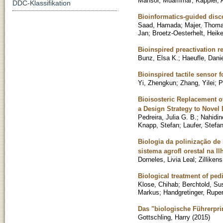
Mansor, Muammar
;
Kappler,
DDC-Klassifikation
Bioinformatics-guided disco
Saad, Hamada
;
Majer, Thom
Jan
;
Broetz-Oesterhelt, Heik
Bioinspired preactivation r
Bunz, Elsa K.
;
Haeufle, Danie
Bioinspired tactile sensor 
Yi, Zhengkun
;
Zhang, Yilei
;
P
Bioisosteric Replacement 
a Design Strategy to Novel
Pedreira, Julia G. B.
;
Nahidin
Knapp, Stefan
;
Laufer, Stefa
Biologia da polinização de
sistema agrofl orestal na Il
Dorneles, Livia Leal
;
Zilliken
Biological treatment of pe
Klose, Chihab
;
Berchtold, S
Markus
;
Handgretinger, Ruper
Das "biologische Führerpri
Gottschling, Harry
(
2015
)