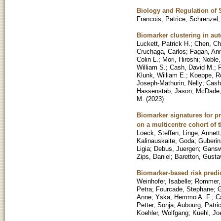
Biology and Regulation of 
Francois, Patrice
;
Schrenzel,
Biomarker clustering in au
Luckett, Patrick H.
;
Chen, Cha
Cruchaga, Carlos
;
Fagan, An
Colin L.
;
Mori, Hiroshi
;
Noble
William S.
;
Cash, David M.
;
Klunk, William E.
;
Koeppe, R
Joseph-Mathurin, Nelly
;
Cash
Hassenstab, Jason
;
McDade,
M.
(
2023
)
Biomarker signatures for p
on a multicentre cohort of
Loeck, Steffen
;
Linge, Annett
Kalinauskaite, Goda
;
Guberin
Ligia
;
Debus, Juergen
;
Gansw
Zips, Daniel
;
Baretton, Gusta
Biomarker-based risk predi
Weinhofer, Isabelle
;
Rommer,
Petra
;
Fourcade, Stephane
;
G
Anne
;
Yska, Hemmo A. F.
;
C
Petter, Sonja
;
Aubourg, Patri
Koehler, Wolfgang
;
Kuehl, Jo