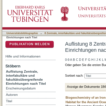
Auflistung 8 Zentrale, interfakultäre und faku
DSpace Repositorium (Manakin basiert)
Universitätsbibliographie
→
8 Zentrale, interfakultäre und fakultätsübergreif
Einrichtungen nach Titel
Auflistung 8 Zentr
PUBLIKATION MELDEN
Einrichtungen nac
Hilfe und Informationen
0-9
A
B
C
D
E
F
G
H
I
J
K
L
Oder geben Sie die ersten Bu
Stöbern
Auflistung Zentrale,
interfakultäre und
Sortiert nach:
fakultätsübergreifende
Einrichtungen nach Titel
Anzeige der Dokumente 184
Erscheinungsdatum
Autoren
Biogeochemistry of an Iron
Titel
Habitat for the Ancient Oce