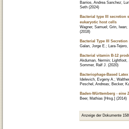
Barrios, Andrea Sanchez
;
Lun
Seth
(
2024
)
Bacterial type III secretion
eukaryotic host cells
Wagner, Samuel
;
Grin, Iwan
;
(
2018
)
Bacterial Type III Secretio
Galan, Jorge E.
;
Lara-Tejero,
Bacterial vitamin B-12 pro
Akduman, Nermin
;
Lightfoot
Sommer, Ralf J.
(
2020
)
Bacteriophage-Based Latex 
Idelevich, Evgeny A.
;
Walthe
Peschel, Andreas
;
Becker, K
Baden-Württemberg - eine
Beer, Mathias [Hrsg.]
(
2014
)
Anzeige der Dokumente 158