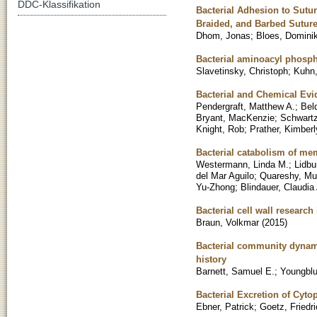
DDC-Klassifikation
Bacterial Adhesion to Sutu
Braided, and Barbed Sutur
Dhom, Jonas
;
Bloes, Dominik
Bacterial aminoacyl phospho
Slavetinsky, Christoph
;
Kuhn,
Bacterial and Chemical Evi
Pendergraft, Matthew A.
;
Bel
Bryant, MacKenzie
;
Schwartz
Knight, Rob
;
Prather, Kimberl
Bacterial catabolism of m
Westermann, Linda M.
;
Lidbu
del Mar Aguilo
;
Quareshy, M
Yu-Zhong
;
Blindauer, Claudia
Bacterial cell wall research
Braun, Volkmar
(
2015
)
Bacterial community dynamic
history
Barnett, Samuel E.
;
Youngblu
Bacterial Excretion of Cyt
Ebner, Patrick
;
Goetz, Friedr