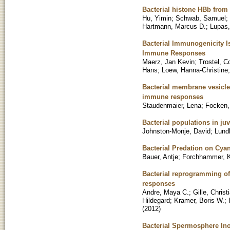
Bacterial histone HBb from
Hu, Yimin
;
Schwab, Samuel
;
Hartmann, Marcus D.
;
Lupas,
Bacterial Immunogenicity Is
Immune Responses
Maerz, Jan Kevin
;
Trostel, 
Hans
;
Loew, Hanna-Christine
Bacterial membrane vesicle
immune responses
Staudenmaier, Lena
;
Focken,
Bacterial populations in ju
Johnston-Monje, David
;
Lund
Bacterial Predation on Cya
Bauer, Antje
;
Forchhammer, K
Bacterial reprogramming o
responses
Andre, Maya C.
;
Gille, Christ
Hildegard
;
Kramer, Boris W.
;
(
2012
)
Bacterial Spermosphere Ino