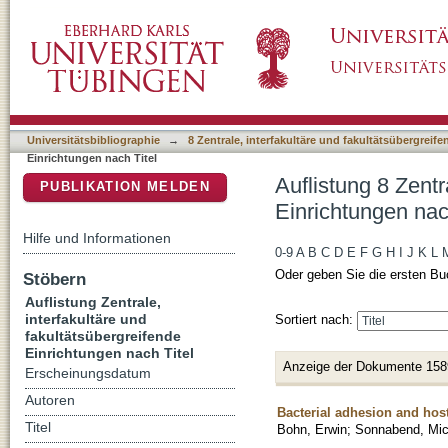
Auflistung 8 Zentrale, interfakultäre und faku
DSpace Repositorium (Manakin basiert)
Universitätsbibliographie
→
8 Zentrale, interfakultäre und fakultätsübergreif
Einrichtungen nach Titel
Auflistung 8 Zentr
PUBLIKATION MELDEN
Einrichtungen nac
Hilfe und Informationen
0-9
A
B
C
D
E
F
G
H
I
J
K
L
Oder geben Sie die ersten Bu
Stöbern
Auflistung Zentrale,
interfakultäre und
Sortiert nach:
fakultätsübergreifende
Einrichtungen nach Titel
Anzeige der Dokumente 158
Erscheinungsdatum
Autoren
Bacterial adhesion and host 
Titel
Bohn, Erwin
;
Sonnabend, Mic