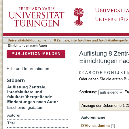
Auflistung 8 Zentrale, interfakultäre und fak
DSpace Repositorium (Manakin basiert)
Universitätsbibliographie
→
8 Zentrale, interfakultäre und fakultätsübergreif
Einrichtungen nach Autor
Auflistung 8 Zentr
PUBLIKATION MELDEN
Einrichtungen nac
Hilfe und Informationen
0-9
A
B
C
D
E
F
G
H
I
J
K
L
Oder geben Sie die ersten Bu
Stöbern
Auflistung Zentrale,
interfakultäre und
Sortierung:
Er
fakultätsübergreifende
Einrichtungen nach Autor
Anzeige der Dokumente 1-2
Erscheinungsdatum
Autoren
Autorenname
Titel
D'Alvise, Janina
[1]