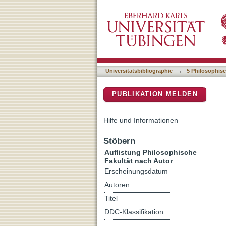
Auflistung 5 Philosophisc
DSpace Repositorium (Manakin b
Universitätsbibliographie
→
5 Philosophisc
PUBLIKATION MELDEN
Hilfe und Informationen
Stöbern
Auflistung Philosophische
Fakultät nach Autor
Erscheinungsdatum
Autoren
Titel
DDC-Klassifikation