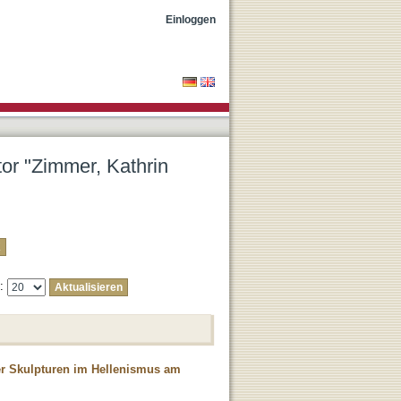
a"
Einloggen
tor "Zimmer, Kathrin
e:
er Skulpturen im Hellenismus am