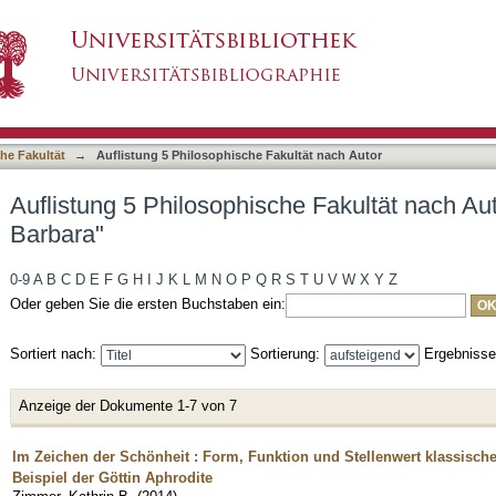
he Fakultät nach Autor "Zimmer, Kathrin Barbar
asiert)
he Fakultät
→
Auflistung 5 Philosophische Fakultät nach Autor
Auflistung 5 Philosophische Fakultät nach Au
Barbara"
0-9
A
B
C
D
E
F
G
H
I
J
K
L
M
N
O
P
Q
R
S
T
U
V
W
X
Y
Z
Oder geben Sie die ersten Buchstaben ein:
Sortiert nach:
Sortierung:
Ergebniss
Anzeige der Dokumente 1-7 von 7
Im Zeichen der Schönheit : Form, Funktion und Stellenwert klassisch
Beispiel der Göttin Aphrodite