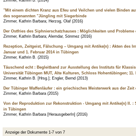
Zimmer, Kathrin B.
(
2014
)
"Mit einem dichten Kranz aus Efeu und Veilchen und vielen Binden au
des sogenannten "Jüngling mit Siegerbinde
Zimmer, Kathrin Barbara
;
Herzog, Olaf
(
2016
)
Der Ostfries des Siphnierschatzhauses : Möglichkeiten und Probleme 
Zimmer, Kathrin Barbara
;
Alemdar, Sönmez
(
2016
)
Rezeption, Zeitgeist, Fälschung – Umgang mit Antike(n) : Akten des I
Januar und 1. Februar 2014 in Tübingen
Zimmer, Kathrin B.
(
2015
)
Täuschend echt : Begleitband zur Ausstellung des Instituts für Klas
Universität Tübingen MUT, Alte Kulturen, Schloss Hohentübingen; 11.
Zimmer, Kathrin B. [Hrsg.]
;
Engler, Bernd
(
2013
)
Der Tübinger Waffenläufer : ein griechisches Meisterwerk aus der Zeit
Zimmer, Kathrin Barbara
(
2015
)
Von der Reproduktion zur Rekonstruktion - Umgang mit Antike(n) II. 
in Tübingen
Zimmer, Kathrin Barbara [HerausgeberIn]
(
2016
)
Anzeige der Dokumente 1-7 von 7