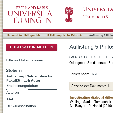
Auflistung 5 Philosophische Fakultät nach Au
DSpace Repositorium (Manakin basiert)
Universitätsbibliographie
→
5 Philosophische Fakultät
→
Auflistung 5 Phil
Auflistung 5 Phil
PUBLIKATION MELDEN
0-9
A
B
C
D
E
F
G
H
I
J
K
L
Hilfe und Informationen
Oder geben Sie die ersten Bu
Stöbern
Sortiert nach:
Auflistung Philosophische
Fakultät nach Autor
Erscheinungsdatum
Anzeige der Dokumente 1-1
Autoren
Investigating dialectal diff
Titel
Wieling, Martijn
;
Tomaschek, 
N.
;
Baayen, R. Harald
(
2016
)
DDC-Klassifikation