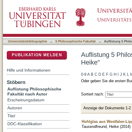
Auflistung 5 Philosophische Fakultät nach A
DSpace Repositorium (Manakin basiert)
Universitätsbibliographie
→
5 Philosophische Fakultät
→
Auflistung 5 Phil
Auflistung 5 Phil
PUBLIKATION MELDEN
Heike"
Hilfe und Informationen
0-9
A
B
C
D
E
F
G
H
I
J
K
L
Oder geben Sie die ersten Bu
Stöbern
Auflistung Philosophische
Fakultät nach Autor
Sortiert nach:
Erscheinungsdatum
Anzeige der Dokumente 1-2
Autoren
Titel
Hohlglas aus Westfalen-Lipp
DDC-Klassifikation
Tausendfreund, Heike
(
2014
)