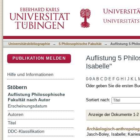
Auflistung 5 Philosophische Fakultät nach Au
DSpace Repositorium (Manakin basiert)
Universitätsbibliographie
→
5 Philosophische Fakultät
→
Auflistung 5 Phil
Auflistung 5 Phil
PUBLIKATION MELDEN
Isabelle"
Hilfe und Informationen
0-9
A
B
C
D
E
F
G
H
I
J
K
L
Oder geben Sie die ersten Bu
Stöbern
Auflistung Philosophische
Fakultät nach Autor
Sortiert nach:
Erscheinungsdatum
Anzeige der Dokumente 1-2
Autoren
Titel
Archäologisch-anthropologi
DDC-Klassifikation
Jasch-Boley, Isabelle
;
Kairie