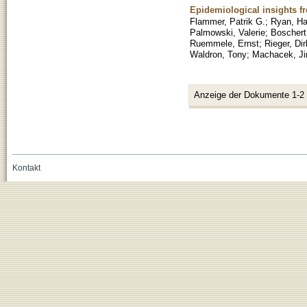
Epidemiological insights fr
Flammer, Patrik G.
;
Ryan, H
Palmowski, Valerie
;
Boschert
Ruemmele, Ernst
;
Rieger, Dir
Waldron, Tony
;
Machacek, Jir
Anzeige der Dokumente 1-2
Kontakt