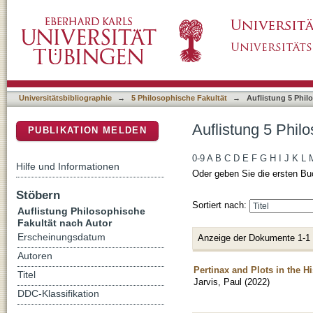
Auflistung 5 Philosophische Fakultät nach Aut
DSpace Repositorium (Manakin basiert)
Universitätsbibliographie
→
5 Philosophische Fakultät
→
Auflistung 5 Phil
Auflistung 5 Philo
PUBLIKATION MELDEN
0-9
A
B
C
D
E
F
G
H
I
J
K
L
Hilfe und Informationen
Oder geben Sie die ersten Bu
Stöbern
Sortiert nach:
Auflistung Philosophische
Fakultät nach Autor
Erscheinungsdatum
Anzeige der Dokumente 1-1
Autoren
Pertinax and Plots in the H
Titel
Jarvis, Paul
(
2022
)
DDC-Klassifikation