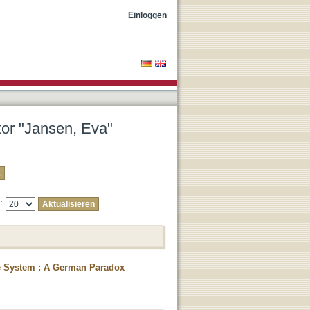
Einloggen
tor "Jansen, Eva"
e:
re System : A German Paradox