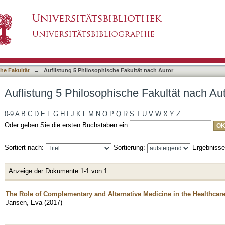
he Fakultät nach Autor "Jansen, Eva"
asiert)
he Fakultät
→
Auflistung 5 Philosophische Fakultät nach Autor
Auflistung 5 Philosophische Fakultät nach Au
0-9
A
B
C
D
E
F
G
H
I
J
K
L
M
N
O
P
Q
R
S
T
U
V
W
X
Y
Z
Oder geben Sie die ersten Buchstaben ein:
Sortiert nach:
Sortierung:
Ergebniss
Anzeige der Dokumente 1-1 von 1
The Role of Complementary and Alternative Medicine in the Healthca
Jansen, Eva
(
2017
)