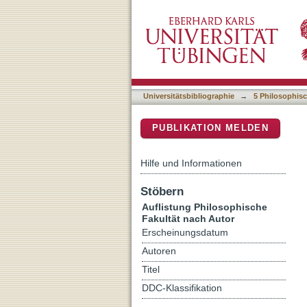
Auflistung 5 Philosophisc
DSpace Repositorium (Manakin b
Universitätsbibliographie
→
5 Philosophisc
PUBLIKATION MELDEN
Hilfe und Informationen
Stöbern
Auflistung Philosophische
Fakultät nach Autor
Erscheinungsdatum
Autoren
Titel
DDC-Klassifikation