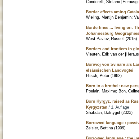
Condorelli, Stefano [Herausge
Border effects aming Catala
Wieling, Martijn Benjamin
;
Va
Borderlines ... living on: T
Johannesburg Geographie
West-Pavlov, Russell
(
2015
)
Borders and frontiers in gl
Vleuten, Erik van der [Heraus
Boriwoj von Svinare als La
elsässischen Landvogtei
Hilsch, Peter
(
1982
)
Born in a brothel: new per
Poulain, Maxime
;
Bon, Celin
Born Kyrgyz, raised as Rus
Kyrgyzstan
/ 1. Auflage
Shabdan, Baktygul
(
2023
)
Borrowed language : passiv
Zeisler, Bettina
(
1999
)
Borrowed language : the i