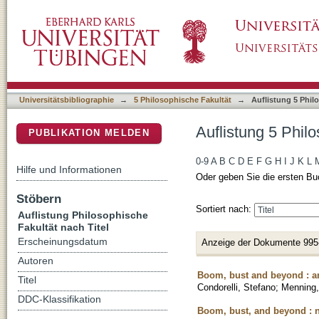
Auflistung 5 Philosophische Fakultät nach Tit
DSpace Repositorium (Manakin basiert)
Universitätsbibliographie
→
5 Philosophische Fakultät
→
Auflistung 5 Phil
Auflistung 5 Philo
PUBLIKATION MELDEN
0-9
A
B
C
D
E
F
G
H
I
J
K
L
Hilfe und Informationen
Oder geben Sie die ersten Bu
Stöbern
Sortiert nach:
Auflistung Philosophische
Fakultät nach Titel
Erscheinungsdatum
Anzeige der Dokumente 995
Autoren
Boom, bust and beyond : an
Titel
Condorelli, Stefano
;
Menning,
DDC-Klassifikation
Boom, bust, and beyond : n