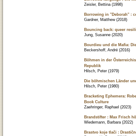
Zeisler, Bettina
(
1998
)
Borrowing in "Deborah" : c
Gardner, Matthew
(
2018
)
Bouncing back: queer resilie
Jung, Susanne
(
2020
)
Bourdieu und die Mafia: Di
Beckershoff, André
(
2016
)
Böhmen in der Österreichi
Republik
Hilsch, Peter
(
1979
)
Die böhmischen Länder un
Hilsch, Peter
(
1980
)
Bracketing Ephemera: Rober
Book Culture
Zaehringer, Raphael
(
2023
)
Brandstifter : Max Frisch 
Wiedemann, Barbara
(
2022
)
Brastvo koje tlači : Drastič