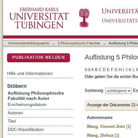
Auflistung 5 Philosophische Fakultät nach Au
DSpace Repositorium (Manakin basiert)
Universitätsbibliographie
→
5 Philosophische Fakultät
→
Auflistung 5 Phil
Auflistung 5 Phil
PUBLIKATION MELDEN
0-9
A
B
C
D
E
F
G
H
I
J
K
L
Hilfe und Informationen
Oder geben Sie die ersten Bu
Stöbern
Sortierung:
Er
Auflistung Philosophische
Fakultät nach Autor
Erscheinungsdatum
Anzeige der Dokumente 21-
Autoren
Autorenname
Titel
Wang, Vincent Jixin
[1]
DDC-Klassifikation
Wang, Zhihua
[1]