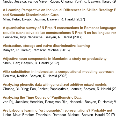
Nieder, Jessica
;
van de Vijver, Ruben
;
Chuang, Yu-Ying
;
Baayen, Harald
(
2
A Learning Perspective on Individual Differences in Skilled Reading: 
and Semantic Discrimination Cues
Milin, Petar
;
Divjak, Dagmar
;
Baayen, R. Harald
(
2017
)
A quantitative survey of N Prep N constructions in Romance languages 
estudio cuantitativo de las construcciones N Prep N en las lenguas ro
Hennecke, Inga Nadescha
;
Baayen, R. Harald
(
2017
)
Abstraction, storage and naive discriminative learning
Baayen, R. Harald
;
Ramscar, Michael
(
2015
)
Adjective-noun compounds in Mandarin: a study on productivity
Shen, Tian
;
Baayen, R. Harald
(
2022
)
Affix substitution in Indonesian: a computational modeling approach
Denistia, Karlina
;
Baayen, R. Harald
(
2023
)
Analyzing phonetic data with generalized additive mixed models
Chuang, Yu-Ying
;
Fon, Janice
;
Papakyritsis, Ioannis
;
Baayen, R. Harald
(
2
Analyzing the Time Course of Pupillometric Data
van Rij, Jacolien
;
Hendriks, Petra
;
van Rijn, Hedderik
;
Baayen, R. Harald
;
W
Are baboons learning "orthographic" representations? Probably not
Linke, Maja
;
Broeker, Franziska
;
Ramscar, Michael
;
Baayen, Harald
(
2017
)