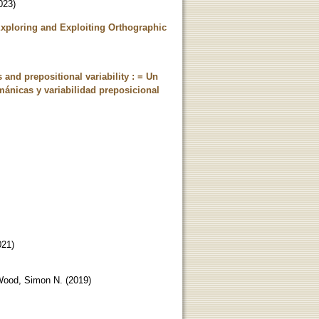
023
)
Exploring and Exploiting Orthographic
and prepositional variability : = Un
mánicas y variabilidad preposicional
021
)
ood, Simon N.
(
2019
)