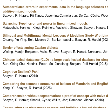
Autocorrelated errors in experimental data in the language sciences :
additive mixed models
Baayen, R. Harald
;
Rij-Tange, Jacomina Cornelia van
;
De Cat, Cécile
;
Wood
Balancing Type I error and power in linear mixed models
Matuschek, Hannes
;
Kliegl, Reinhold
;
Vasishth, Shravan
;
Baayen, Harald
;
Bilingual and Multilingual Mental Lexicon: A Modeling Study With Lin
Chuang, Yu-Ying
;
Bell, Melanie J.
;
Banke, Isabelle
;
Baayen, R. Harald
(
202
Border effects aming Catalan dialects
Wieling, Martijn Benjamin
;
Valls, Esteve
;
Baayen, R. Harald
;
Nerbonne, Joh
Chinese lexical database (CLD) : a large-scale lexical database for si
Sun, Ching Chu
;
Hendrix, Peter
;
Ma, Jianqiang
;
Baayen, Rolf Harald
(
2018
)
Cognitive Decline? Pah!
Baayen, R. Harald
(
2014
)
Comparing the semantic structures of lexicon of Mandarin and Englis
Yang, Yi
;
Baayen, R. Harald
(
2025
)
Comprehension without segmentation: a proof of concept with naive d
Baayen, R. Harald
;
Shaoul, Cyrus
;
Willits, Jon
;
Ramscar, Michael
(
2016
)
Constructing two vietnamese corpora and building a lexical database