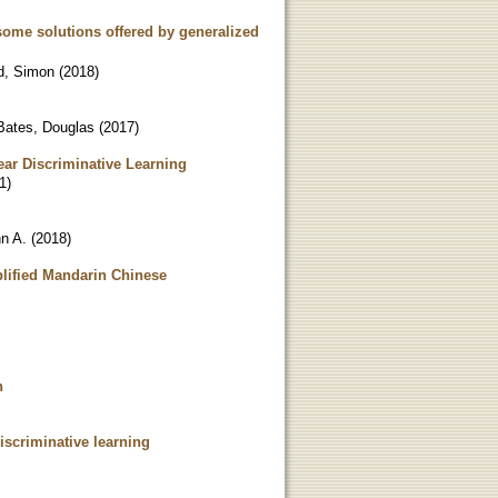
 some solutions offered by generalized
, Simon
(
2018
)
Bates, Douglas
(
2017
)
ear Discriminative Learning
1
)
n A.
(
2018
)
mplified Mandarin Chinese
h
iscriminative learning