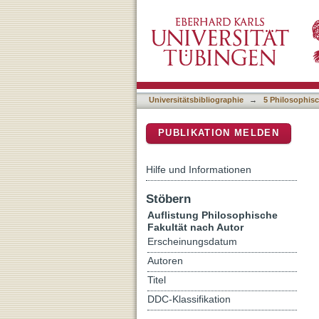
Auflistung 5 Philosophisc
DSpace Repositorium (Manakin b
Universitätsbibliographie
→
5 Philosophisc
PUBLIKATION MELDEN
Hilfe und Informationen
Stöbern
Auflistung Philosophische
Fakultät nach Autor
Erscheinungsdatum
Autoren
Titel
DDC-Klassifikation