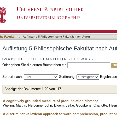
he Fakultät nach Autor "Baayen, R. Harald"
asiert)
he Fakultät
→
Auflistung 5 Philosophische Fakultät nach Autor
Auflistung 5 Philosophische Fakultät nach Au
0-9
A
B
C
D
E
F
G
H
I
J
K
L
M
N
O
P
Q
R
S
T
U
V
W
X
Y
Z
Oder geben Sie die ersten Buchstaben ein:
Sortiert nach:
Sortierung:
Ergebniss
Anzeige der Dokumente 1-20 von 117
A cognitively grounded measure of pronunciation distance
Wieling, Martijn
;
Nerbonne, John
;
Bloem, Jelke
;
Gooskens, Charlotte
;
Heeri
A discriminative lexicon approach to word comprehension, production