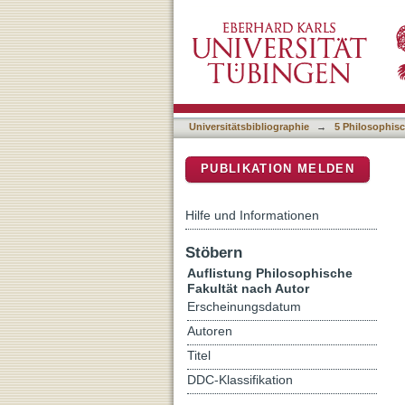
Auflistung 5 Philosophisc
DSpace Repositorium (Manakin b
Universitätsbibliographie
→
5 Philosophisc
PUBLIKATION MELDEN
Hilfe und Informationen
Stöbern
Auflistung Philosophische
Fakultät nach Autor
Erscheinungsdatum
Autoren
Titel
DDC-Klassifikation