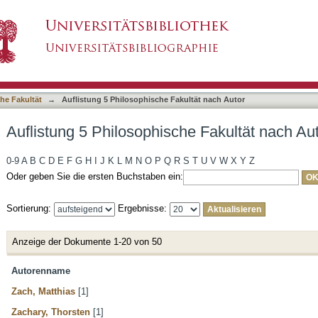
he Fakultät nach Autor
asiert)
he Fakultät
→
Auflistung 5 Philosophische Fakultät nach Autor
Auflistung 5 Philosophische Fakultät nach Au
0-9
A
B
C
D
E
F
G
H
I
J
K
L
M
N
O
P
Q
R
S
T
U
V
W
X
Y
Z
Oder geben Sie die ersten Buchstaben ein:
Sortierung:
Ergebnisse:
Anzeige der Dokumente 1-20 von 50
Autorenname
Zach, Matthias
[1]
Zachary, Thorsten
[1]