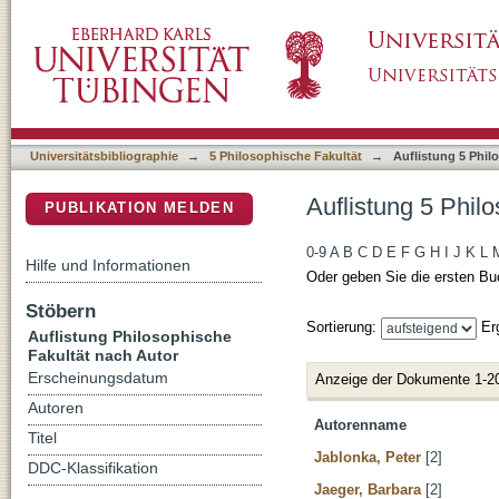
Auflistung 5 Philosophische Fakultät nach Au
DSpace Repositorium (Manakin basiert)
Universitätsbibliographie
→
5 Philosophische Fakultät
→
Auflistung 5 Phil
Auflistung 5 Phil
PUBLIKATION MELDEN
0-9
A
B
C
D
E
F
G
H
I
J
K
L
Hilfe und Informationen
Oder geben Sie die ersten Bu
Stöbern
Sortierung:
Er
Auflistung Philosophische
Fakultät nach Autor
Erscheinungsdatum
Anzeige der Dokumente 1-2
Autoren
Autorenname
Titel
Jablonka, Peter
[2]
DDC-Klassifikation
Jaeger, Barbara
[2]