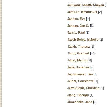
Jalilvand Sadafi, Sheyda
[1
Jambon, Emmanuel
[2]
Jansen, Eva
[1]
Jansen, Jan C.
[6]
Jarvis, Paul
[1]
Jasch-Boley, Isabelle
[2]
Jäckh, Theresa
[1]
Jäger, Gerhard
[44]
Jäger, Marion
[4]
Jebe, Johanna
[3]
Jegodzinski, Tim
[1]
Jeitler, Constanze
[1]
Jetter-Staib, Christina
[1]
Jiang, Chengji
[1]
Jirschitzka, Jens
[1]