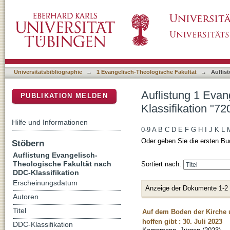
Auflistung 1 Evangelisch-Theologische Fakul
DSpace Repositorium (Manakin basiert)
Universitätsbibliographie
→
1 Evangelisch-Theologische Fakultät
→
Auflis
Auflistung 1 Eva
PUBLIKATION MELDEN
Klassifikation "72
Hilfe und Informationen
0-9
A
B
C
D
E
F
G
H
I
J
K
L
Oder geben Sie die ersten Bu
Stöbern
Auflistung Evangelisch-
Theologische Fakultät nach
Sortiert nach:
DDC-Klassifikation
Erscheinungsdatum
Anzeige der Dokumente 1-2
Autoren
Titel
Auf dem Boden der Kirche u
hoffen gibt : 30. Juli 2023
DDC-Klassifikation