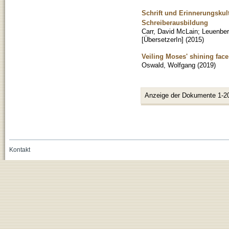
Schrift und Erinnerungskult
Schreiberausbildung
Carr, David McLain
;
Leuenberg
[ÜbersetzerIn]
(
2015
)
Veiling Moses' shining face
Oswald, Wolfgang
(
2019
)
Anzeige der Dokumente 1-2
Kontakt