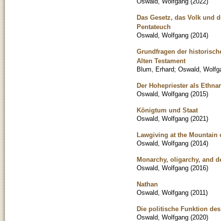
Oswald, Wolfgang
(
2022
)
Das Gesetz, das Volk und d
Pentateuch
Oswald, Wolfgang
(
2014
)
Grundfragen der historisc
Alten Testament
Blum, Erhard
;
Oswald, Wolfga
Der Hohepriester als Ethnar
Oswald, Wolfgang
(
2015
)
Königtum und Staat
Oswald, Wolfgang
(
2021
)
Lawgiving at the Mountain 
Oswald, Wolfgang
(
2014
)
Monarchy, oligarchy, and d
Oswald, Wolfgang
(
2016
)
Nathan
Oswald, Wolfgang
(
2011
)
Die politische Funktion de
Oswald, Wolfgang
(
2020
)