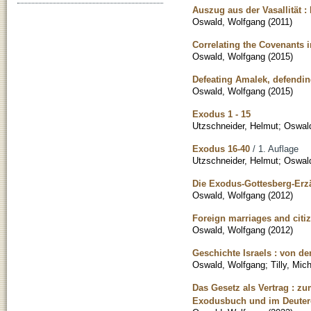
Auszug aus der Vasallität :
Oswald, Wolfgang
(
2011
)
Correlating the Covenants 
Oswald, Wolfgang
(
2015
)
Defeating Amalek, defending 
Oswald, Wolfgang
(
2015
)
Exodus 1 - 15
Utzschneider, Helmut
;
Oswal
Exodus 16-40
/ 1. Auflage
Utzschneider, Helmut
;
Oswal
Die Exodus-Gottesberg-Er
Oswald, Wolfgang
(
2012
)
Foreign marriages and citi
Oswald, Wolfgang
(
2012
)
Geschichte Israels : von d
Oswald, Wolfgang
;
Tilly, Mic
Das Gesetz als Vertrag : z
Exodusbuch und im Deute