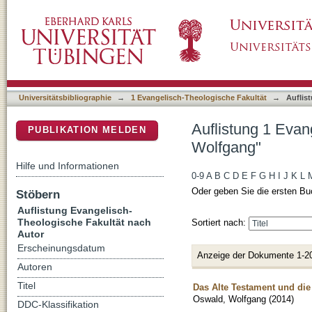
Auflistung 1 Evangelisch-Theologische Faku
DSpace Repositorium (Manakin basiert)
Universitätsbibliographie
→
1 Evangelisch-Theologische Fakultät
→
Auflis
Auflistung 1 Evan
PUBLIKATION MELDEN
Wolfgang"
Hilfe und Informationen
0-9
A
B
C
D
E
F
G
H
I
J
K
L
Oder geben Sie die ersten Bu
Stöbern
Auflistung Evangelisch-
Theologische Fakultät nach
Sortiert nach:
Autor
Erscheinungsdatum
Anzeige der Dokumente 1-2
Autoren
Titel
Das Alte Testament und die
Oswald, Wolfgang
(
2014
)
DDC-Klassifikation