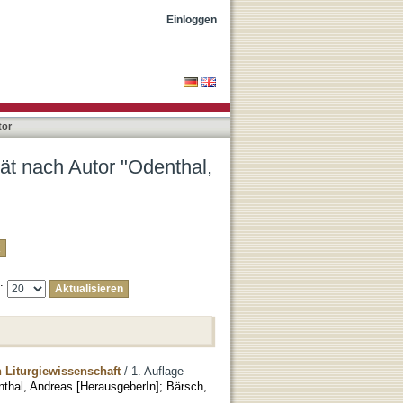
Andreas"
Einloggen
tor
ät nach Autor "Odenthal,
e:
 Liturgiewissenschaft
/ 1. Auflage
thal, Andreas [HerausgeberIn]
;
Bärsch,