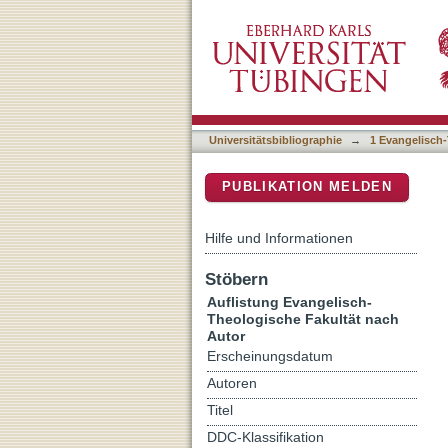
Auflistung 1 Evangelisch-
DSpace Repositorium (Manakin b
Universitätsbibliographie
→
1 Evangelisch-
PUBLIKATION MELDEN
Hilfe und Informationen
Stöbern
Auflistung Evangelisch-
Theologische Fakultät nach
Autor
Erscheinungsdatum
Autoren
Titel
DDC-Klassifikation