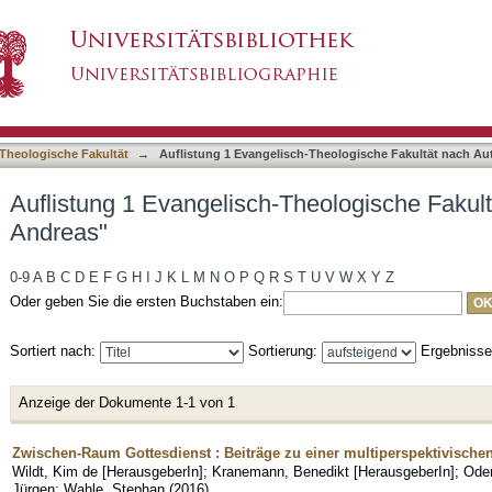
Theologische Fakultät nach Autor "Odenthal, 
asiert)
Theologische Fakultät
→
Auflistung 1 Evangelisch-Theologische Fakultät nach Au
Auflistung 1 Evangelisch-Theologische Fakult
Andreas"
0-9
A
B
C
D
E
F
G
H
I
J
K
L
M
N
O
P
Q
R
S
T
U
V
W
X
Y
Z
Oder geben Sie die ersten Buchstaben ein:
Sortiert nach:
Sortierung:
Ergebniss
Anzeige der Dokumente 1-1 von 1
Zwischen-Raum Gottesdienst : Beiträge zu einer multiperspektivischen
Wildt, Kim de [HerausgeberIn]
;
Kranemann, Benedikt [HerausgeberIn]
;
Oden
Jürgen
;
Wahle, Stephan
(
2016
)