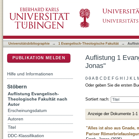
Auflistung 1 Evangelisch-Theologische Fakul
DSpace Repositorium (Manakin basiert)
Universitätsbibliographie
→
1 Evangelisch-Theologische Fakultät
→
Auflis
Auflistung 1 Evan
PUBLIKATION MELDEN
Jonas"
Hilfe und Informationen
0-9
A
B
C
D
E
F
G
H
I
J
K
L
Oder geben Sie die ersten Bu
Stöbern
Auflistung Evangelisch-
Theologische Fakultät nach
Sortiert nach:
Autor
Erscheinungsdatum
Anzeige der Dokumente 1-1
Autoren
Titel
"Alles ist also aus Gnade,
Pariser Römerbriefauslegun
DDC-Klassifikation