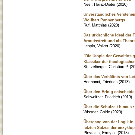
Neef, Heinz-Dieter
(
2016
)
Unverständliches Verstehen
Wolfhart Pannenbergs
Ruf, Matthias
(
2023
)
Das urkirchliche Ideal der
Armutsstreit und als Theor
Leppin, Volker
(
2020
)
"Die Utopie der Gewaltlosi
Klassiker der theologische
Stritzelberger, Christian P.
(
2
Über das Verhältnis von Le
Hermanni, Friedrich
(
2013
)
Über den Erfolg entscheide
Schweitzer, Friedrich
(
2019
)
Über die Schulzeit hinaus 
Wissner, Golde
(
2020
)
Übergang von der Logik in 
letzten Satzes der enzyklo
Plevrakis, Ermylos
(
2018
)