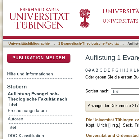
Auflistung 1 Evangelisch-Theologische Fakult
DSpace Repositorium (Manakin basiert)
Universitätsbibliographie
→
1 Evangelisch-Theologische Fakultät
→
Auflis
Auflistung 1 Evan
PUBLIKATION MELDEN
0-9
A
B
C
D
E
F
G
H
I
J
K
L
Hilfe und Informationen
Oder geben Sie die ersten Bu
Stöbern
Sortiert nach:
Auflistung Evangelisch-
Theologische Fakultät nach
Titel
Anzeige der Dokumente 217
Erscheinungsdatum
Autoren
Die Universität Tübingen z
Köpf, Ulrich [Hrsg.]
;
Seck, Fri
Titel
Universität und Ordensstu
DDC-Klassifikation