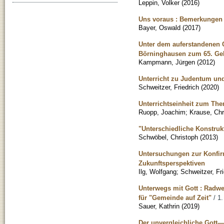
Leppin, Volker
(
2016
)
Uns voraus : Bemerkungen 
Bayer, Oswald
(
2017
)
Unter dem auferstandenen C
Börninghausen zum 65. Geb
Kampmann, Jürgen
(
2012
)
Unterricht zu Judentum und 
Schweitzer, Friedrich
(
2020
)
Unterrichtseinheit zum The
Ruopp, Joachim
;
Krause, Chr
"Unterschiedliche Konstru
Schwöbel, Christoph
(
2013
)
Untersuchungen zur Konfirm
Zukunftsperspektiven
Ilg, Wolfgang
;
Schweitzer, Fri
Unterwegs mit Gott : Radwe
für "Gemeinde auf Zeit"
/ 1.
Sauer, Kathrin
(
2019
)
Der unvergleichliche Gott