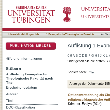
Auflistung 1 Evangelisch-Theologische Fakult
DSpace Repositorium (Manakin basiert)
Universitätsbibliographie
→
1 Evangelisch-Theologische Fakultät
→
Auflis
Auflistung 1 Evan
PUBLIKATION MELDEN
0-9
A
B
C
D
E
F
G
H
I
J
K
L
Hilfe und Informationen
Oder geben Sie die ersten Bu
Stöbern
Sortiert nach:
Auflistung Evangelisch-
Theologische Fakultät nach
Titel
Anzeige der Dokumente 155
Erscheinungsdatum
Autoren
Optionsvermehrung als Cha
religionspädagogische Anth
Titel
Krimmer, Evelyn
(
2014
)
DDC-Klassifikation