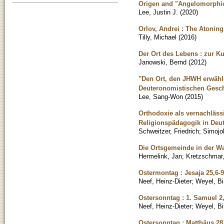
Origen and "Angelomorphi
Lee, Justin J.
(
2020
)
Orlov, Andrei : The Atonin
Tilly, Michael
(
2016
)
Der Ort des Lebens : zur K
Janowski, Bernd
(
2012
)
"Den Ort, den JHWH erwählen
Deuteronomistischen Gesc
Lee, Sang-Won
(
2015
)
Orthodoxie als vernachläs
Religionspädagogik in Deu
Schweitzer, Friedrich
;
Simojok
Die Ortsgemeinde in der W
Hermelink, Jan
;
Kretzschmar,
Ostermontag : Jesaja 25,6-9
Neef, Heinz-Dieter
;
Weyel, Bir
Ostersonntag : 1. Samuel 2,
Neef, Heinz-Dieter
;
Weyel, Bir
Ostersonntag : Matthäus 28,