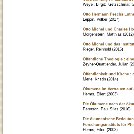
Weyel, Birgit
;
Kretzschmar, G
Otto Hermann Peschs Luth
Leppin, Volker
(
2017
)
Otto Michel und Charles Ho
Morgenstern, Matthias
(
2012
)
Otto Michel und das Insti
Rieger, Reinhold
(
2015
)
Öffentliche Theologie : ein
Zeyher-Quattlender, Julian
(
2
Öffentlichkeit und Kirche 
Merle, Kristin
(
2014
)
Ökumene im Vertrauen auf 
Herms, Eilert
(
2003
)
Die Ökumene nach der ök
Peterson, Paul Silas
(
2016
)
Die ökumenische Bedeutung 
Forschungsinstituts für Ph
Herms, Eilert
(
2003
)