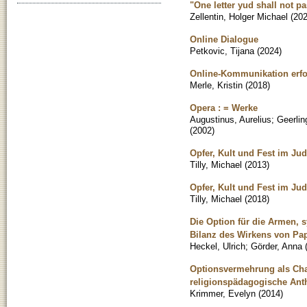
"One letter yud shall not p
Zellentin, Holger Michael
(
20
Online Dialogue
Petkovic, Tijana
(
2024
)
Online-Kommunikation erfor
Merle, Kristin
(
2018
)
Opera : = Werke
Augustinus, Aurelius
;
Geerlin
(
2002
)
Opfer, Kult und Fest im Ju
Tilly, Michael
(
2013
)
Opfer, Kult und Fest im Ju
Tilly, Michael
(
2018
)
Die Option für die Armen, 
Bilanz des Wirkens von Pap
Heckel, Ulrich
;
Görder, Anna
Optionsvermehrung als Cha
religionspädagogische Anth
Krimmer, Evelyn
(
2014
)