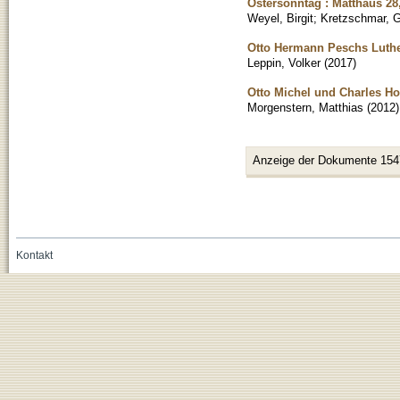
Ostersonntag : Matthäus 28,
Weyel, Birgit
;
Kretzschmar, G
Otto Hermann Peschs Luth
Leppin, Volker
(
2017
)
Otto Michel und Charles Ho
Morgenstern, Matthias
(
2012
)
Anzeige der Dokumente 154
Kontakt