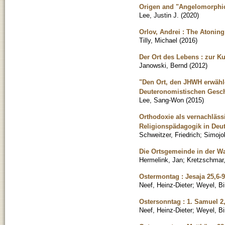
Origen and "Angelomorphi
Lee, Justin J.
(
2020
)
Orlov, Andrei : The Atonin
Tilly, Michael
(
2016
)
Der Ort des Lebens : zur K
Janowski, Bernd
(
2012
)
"Den Ort, den JHWH erwählen
Deuteronomistischen Gesc
Lee, Sang-Won
(
2015
)
Orthodoxie als vernachläs
Religionspädagogik in Deu
Schweitzer, Friedrich
;
Simojok
Die Ortsgemeinde in der W
Hermelink, Jan
;
Kretzschmar,
Ostermontag : Jesaja 25,6-9
Neef, Heinz-Dieter
;
Weyel, Bir
Ostersonntag : 1. Samuel 2,
Neef, Heinz-Dieter
;
Weyel, Bir