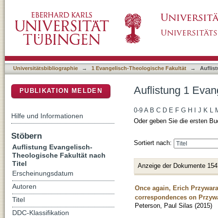
Auflistung 1 Evangelisch-Theologische Fakult
DSpace Repositorium (Manakin basiert)
Universitätsbibliographie
→
1 Evangelisch-Theologische Fakultät
→
Auflis
Auflistung 1 Evan
PUBLIKATION MELDEN
0-9
A
B
C
D
E
F
G
H
I
J
K
L
Hilfe und Informationen
Oder geben Sie die ersten Bu
Stöbern
Sortiert nach:
Auflistung Evangelisch-
Theologische Fakultät nach
Titel
Anzeige der Dokumente 154
Erscheinungsdatum
Autoren
Once again, Erich Przywara 
correspondences on Przywa
Titel
Peterson, Paul Silas
(
2015
)
DDC-Klassifikation