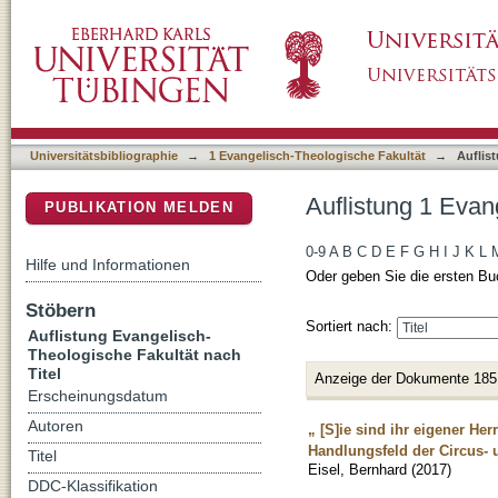
Auflistung 1 Evangelisch-Theologische Fakult
DSpace Repositorium (Manakin basiert)
Universitätsbibliographie
→
1 Evangelisch-Theologische Fakultät
→
Auflis
Auflistung 1 Evan
PUBLIKATION MELDEN
0-9
A
B
C
D
E
F
G
H
I
J
K
L
Hilfe und Informationen
Oder geben Sie die ersten Bu
Stöbern
Sortiert nach:
Auflistung Evangelisch-
Theologische Fakultät nach
Titel
Anzeige der Dokumente 185
Erscheinungsdatum
Autoren
„ [S]ie sind ihr eigener He
Handlungsfeld der Circus- 
Titel
Eisel, Bernhard
(
2017
)
DDC-Klassifikation