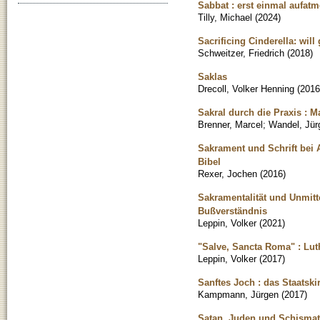
Sabbat : erst einmal aufat
Tilly, Michael
(
2024
)
Sacrificing Cinderella: wil
Schweitzer, Friedrich
(
2018
)
Saklas
Drecoll, Volker Henning
(
2016
Sakral durch die Praxis : 
Brenner, Marcel
;
Wandel, Jür
Sakrament und Schrift bei 
Bibel
Rexer, Jochen
(
2016
)
Sakramentalität und Unmitt
Bußverständnis
Leppin, Volker
(
2021
)
"Salve, Sancta Roma" : Lu
Leppin, Volker
(
2017
)
Sanftes Joch : das Staatski
Kampmann, Jürgen
(
2017
)
Satan, Juden und Schismati